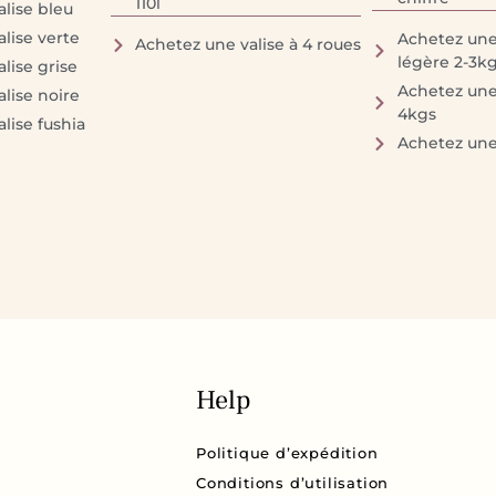
110l
lise bleu
lise verte
Achetez une 
Achetez une valise à 4 roues
légère 2-3k
lise grise
Achetez une 
lise noire
4kgs
lise fushia
Achetez une
Help
Politique d’expédition
Conditions d’utilisation