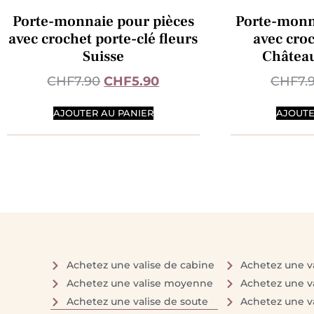
Porte-monnaie pour pièces
Porte-monn
avec crochet porte-clé fleurs
avec croc
Suisse
Château
CHF
7.90
CHF
5.90
CHF
7.
AJOUTER AU PANIER
AJOUTE
Achetez une valise de cabine
Achetez une va
Achetez une valise moyenne
Achetez une v
Achetez une valise de soute
Achetez une v