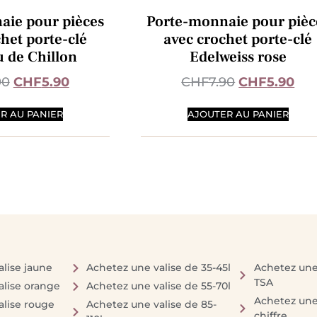
aie pour pièces
Porte-monnaie pour pièc
het porte-clé
avec crochet porte-clé
 de Chillon
Edelweiss rose
90
CHF
5.90
CHF
7.90
CHF
5.90
R AU PANIER
AJOUTER AU PANIER
lise jaune
Achetez une valise de 35-45l
Achetez une 
TSA
alise orange
Achetez une valise de 55-70l
Achetez une 
alise rouge
Achetez une valise de 85-
chiffre