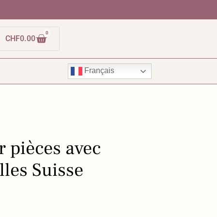
0
CHF
0.00
Français
 pièces avec
lles Suisse