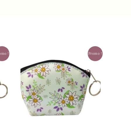
omo !
Promo !