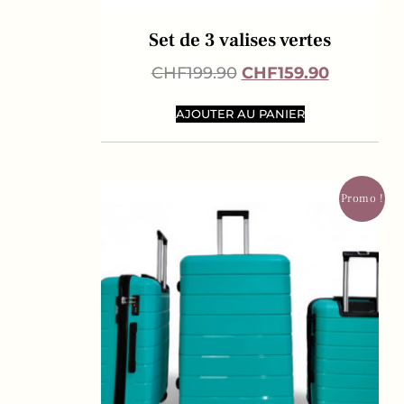
Set de 3 valises vertes
CHF
199.90
CHF
159.90
AJOUTER AU PANIER
Promo !