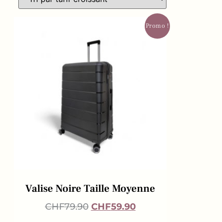
Promo !
Valise Noire Taille Moyenne
CHF
79.90
CHF
59.90