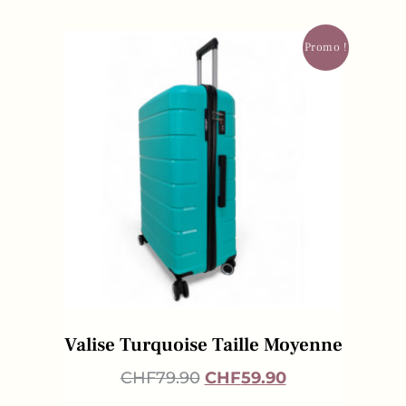
Promo !
Valise Turquoise Taille Moyenne
CHF
79.90
CHF
59.90