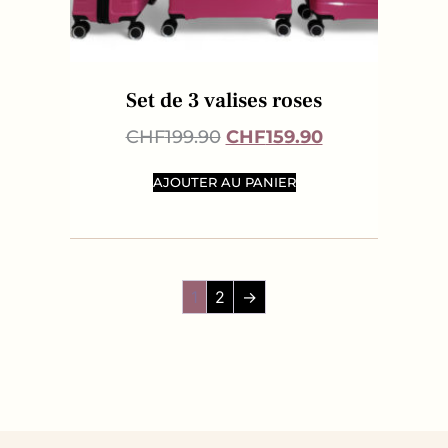
Set de 3 valises roses
CHF
199.90
CHF
159.90
AJOUTER AU PANIER
1
2
→