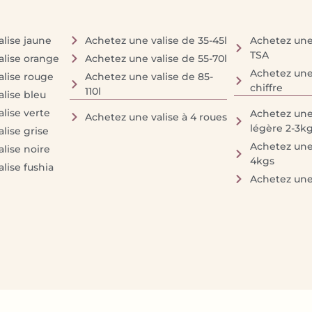
lise jaune
Achetez une valise de 35-45l
Achetez une 
TSA
alise orange
Achetez une valise de 55-70l
Achetez une 
alise rouge
Achetez une valise de 85-
chiffre
110l
lise bleu
lise verte
Achetez une 
Achetez une valise à 4 roues
légère 2-3k
lise grise
Achetez une 
lise noire
4kgs
lise fushia
Achetez une