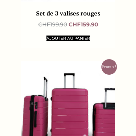
Set de 3 valises rouges
CHF
199.90
CHF
159.90
AJOUTER AU PANIER
Promo !