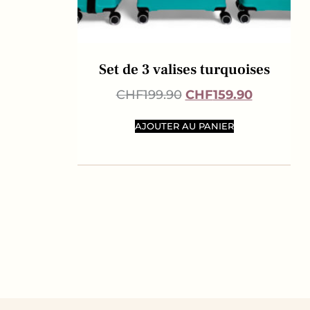
Set de 3 valises turquoises
CHF
199.90
CHF
159.90
AJOUTER AU PANIER