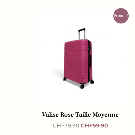
Promo !
Valise Rose Taille Moyenne
CHF
79.90
CHF
59.90