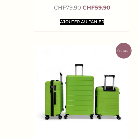
CHF
79.90
CHF
59.90
AJOUTER AU PANIER
Promo !