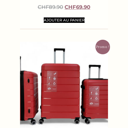
CHF
89.90
CHF
69.90
AJOUTER AU PANIER
Promo !