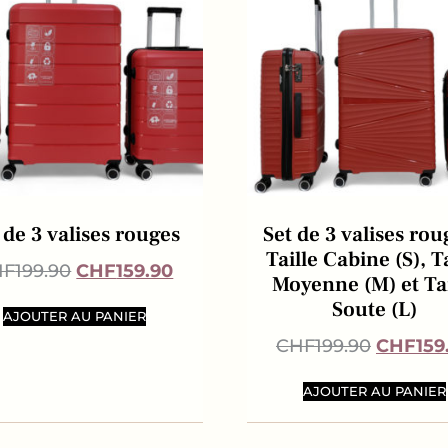
 de 3 valises rouges
Set de 3 valises rou
Taille Cabine (S), T
HF
199.90
CHF
159.90
Moyenne (M) et Tai
Soute (L)
AJOUTER AU PANIER
CHF
199.90
CHF
159
AJOUTER AU PANIER