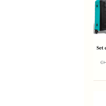
Set 
C