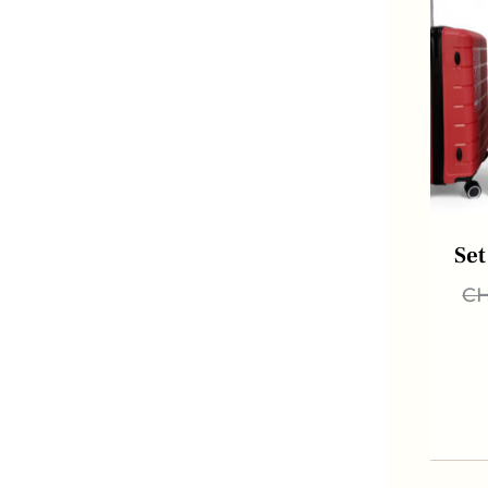
Set
C