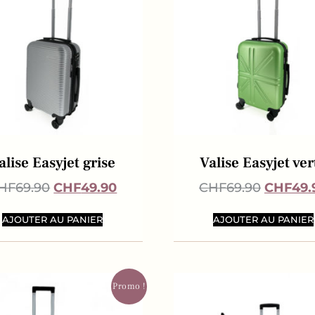
alise Easyjet grise
Valise Easyjet ver
HF
69.90
CHF
49.90
CHF
69.90
CHF
49.
AJOUTER AU PANIER
AJOUTER AU PANIER
Promo !