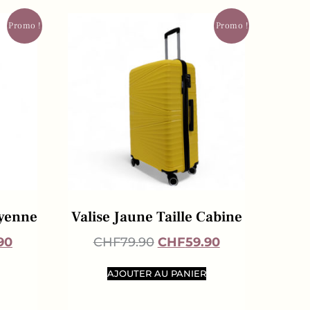
Promo !
Promo !
oyenne
Valise Jaune Taille Cabine
90
CHF
79.90
CHF
59.90
AJOUTER AU PANIER