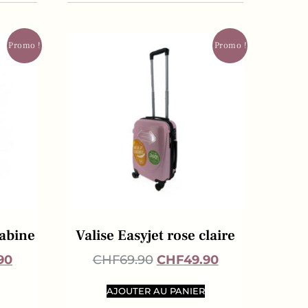
Promo !
Promo !
Cabine
Valise Easyjet rose claire
90
CHF
69.90
CHF
49.90
AJOUTER AU PANIER