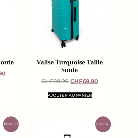
Soute
Valise Turquoise Taille
Soute
90
CHF
89.90
CHF
69.90
AJOUTER AU PANIER
Promo !
Promo !