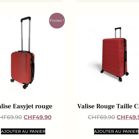
Promo !
lise Easyjet rouge
Valise Rouge Taille 
HF
69.90
CHF
49.90
CHF
69.90
CHF
49.
AJOUTER AU PANIER
AJOUTER AU PANIER