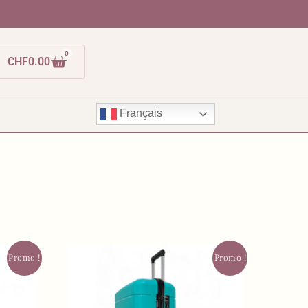
0
CHF
0.00
Français
Promo !
Promo !