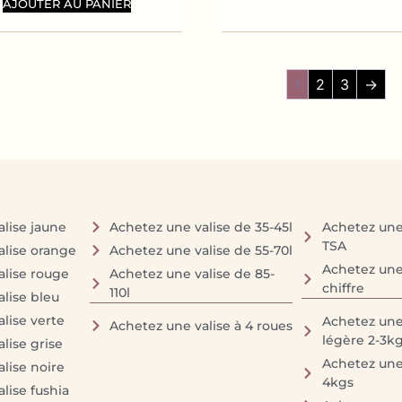
AJOUTER AU PANIER
1
2
3
→
lise jaune
Achetez une valise de 35-45l
Achetez une 
TSA
alise orange
Achetez une valise de 55-70l
Achetez une 
alise rouge
Achetez une valise de 85-
chiffre
110l
lise bleu
lise verte
Achetez une 
Achetez une valise à 4 roues
légère 2-3k
lise grise
Achetez une 
lise noire
4kgs
lise fushia