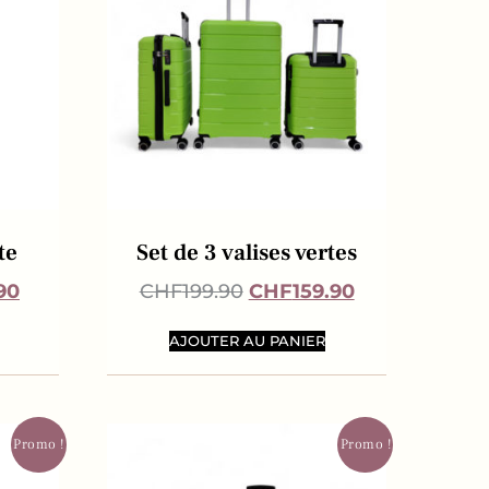
te
Set de 3 valises vertes
90
CHF
199.90
CHF
159.90
AJOUTER AU PANIER
Promo !
Promo !