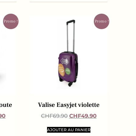
Promo !
Promo !
Soute
Valise Easyjet violette
90
CHF
69.90
CHF
49.90
AJOUTER AU PANIER