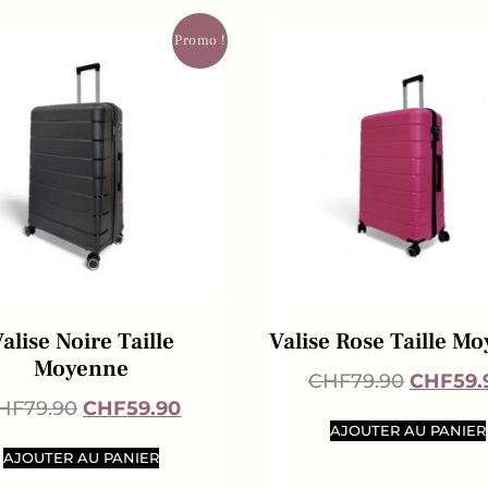
Promo !
alise Noire Taille
Valise Rose Taille M
Moyenne
CHF
79.90
CHF
59.
HF
79.90
CHF
59.90
AJOUTER AU PANIER
AJOUTER AU PANIER