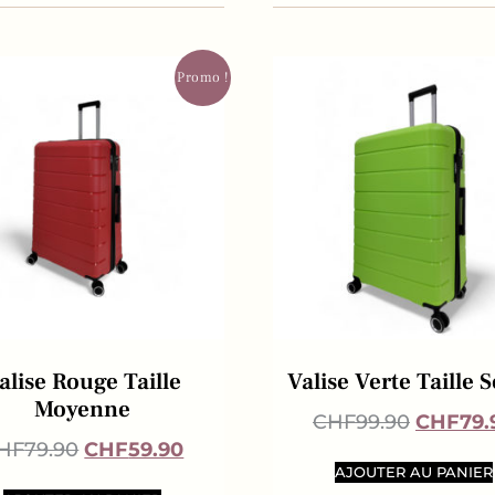
Promo !
alise Rouge Taille
Valise Verte Taille 
Moyenne
CHF
99.90
CHF
79.
HF
79.90
CHF
59.90
AJOUTER AU PANIER