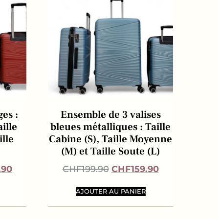
ges :
Ensemble de 3 valises
aille
bleues métalliques : Taille
lle
Cabine (S), Taille Moyenne
(M) et Taille Soute (L)
.90
CHF
199.90
CHF
159.90
AJOUTER AU PANIER