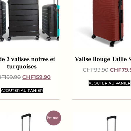
de 3 valises noires et
Valise Rouge Taille 
turquoises
CHF
99.90
CHF
79.
HF
199.90
CHF
159.90
AJOUTER AU PANIER
AJOUTER AU PANIER
Promo !