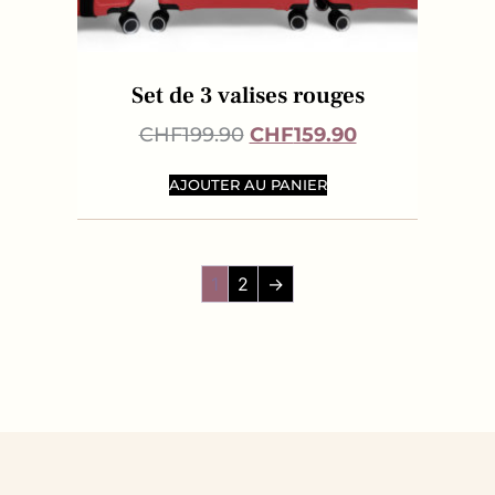
Set de 3 valises rouges
CHF
199.90
CHF
159.90
AJOUTER AU PANIER
1
2
→