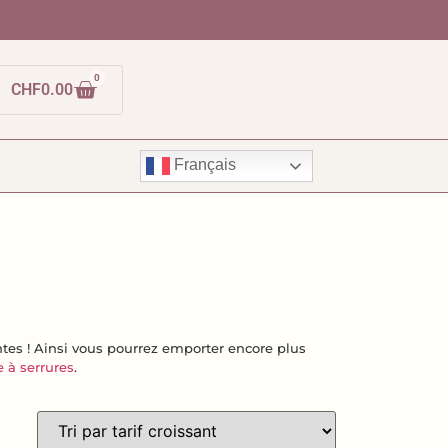
0
CHF
0.00
Français
tes ! Ainsi vous pourrez emporter encore plus
 à serrures
.