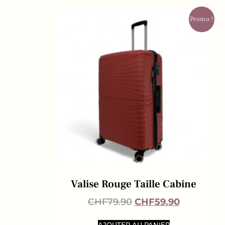
Promo !
Valise Rouge Taille Cabine
CHF
79.90
CHF
59.90
AJOUTER AU PANIER