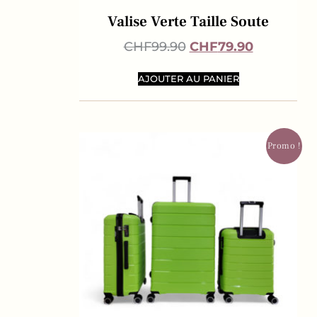
Valise Verte Taille Soute
CHF
99.90
CHF
79.90
AJOUTER AU PANIER
Promo !