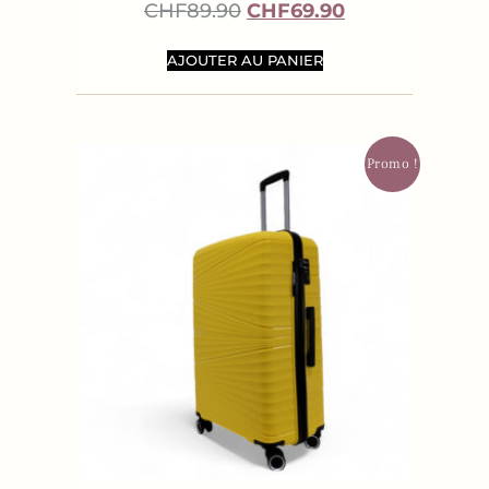
CHF
89.90
CHF
69.90
AJOUTER AU PANIER
Promo !