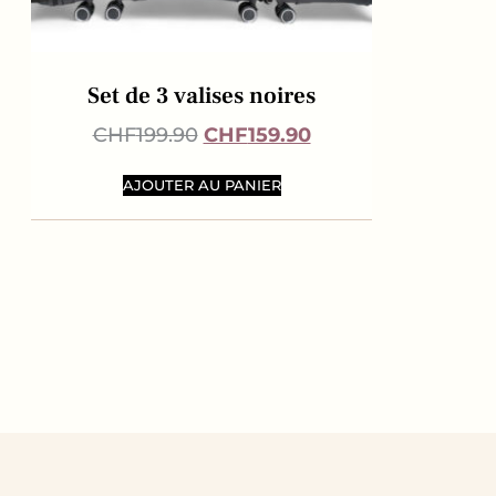
Set de 3 valises noires
CHF
199.90
CHF
159.90
AJOUTER AU PANIER