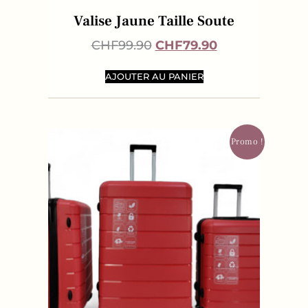
Valise Jaune Taille Soute
CHF
99.90
CHF
79.90
AJOUTER AU PANIER
Promo !