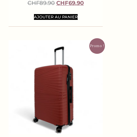
CHF
89.90
CHF
69.90
AJOUTER AU PANIER
Promo !