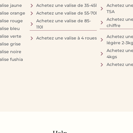
lise jaune
Achetez une valise de 35-45l
Achetez une 
TSA
alise orange
Achetez une valise de 55-70l
Achetez une 
alise rouge
Achetez une valise de 85-
chiffre
110l
lise bleu
lise verte
Achetez une 
Achetez une valise à 4 roues
légère 2-3k
lise grise
Achetez une 
lise noire
4kgs
lise fushia
Achetez une