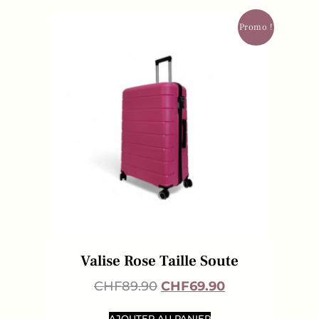
Promo !
Valise Rose Taille Soute
CHF
89.90
CHF
69.90
AJOUTER AU PANIER