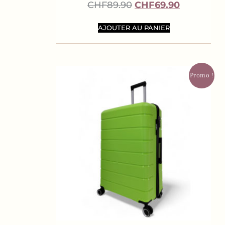
CHF
89.90
CHF
69.90
AJOUTER AU PANIER
Promo !