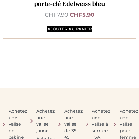
porte-clé Edelweiss bleu
CHF
7.90
CHF
5.90
AJOUTER AU PANIER
Achetez
Achetez
Achetez
Achetez
Achetez
une
une
une
une
une
valise
valise
valise
valise à
valise
de
jaune
de 35-
serrure
pour
cabine
45l
TSA
femme
Achetez