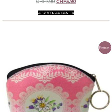
CHF
7.90
CHF
5.90
AJOUTER AU PANIER
Promo !