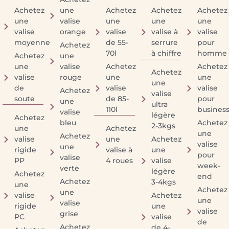
Achetez
une
Achetez
Achetez
Achetez
une
valise
une
une
une
valise
orange
valise
valise à
valise
moyenne
de 55-
serrure
pour
Achetez
70l
à chiffre
homme
Achetez
une
une
valise
Achetez
Achetez
Achetez
valise
rouge
une
une
une
de
valise
valise
Achetez
valise
soute
de 85-
pour
une
ultra
110l
busines
valise
légère
Achetez
bleu
Achetez
2-3kgs
une
Achetez
une
Achetez
valise
une
Achetez
valise
une
rigide
valise à
une
pour
valise
PP
4 roues
valise
week-
verte
légère
Achetez
end
Achetez
3-4kgs
une
Achetez
une
valise
Achetez
une
valise
rigide
une
valise
grise
PC
valise
de
Achetez
de 4-