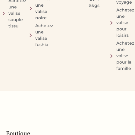
Achetez
voyage
une
5kgs
une
Achetez
valise
valise
une
noire
souple
valise
Achetez
tissu
pour
une
loisirs
valise
Achetez
fushia
une
valise
pour la
famille
Boutique