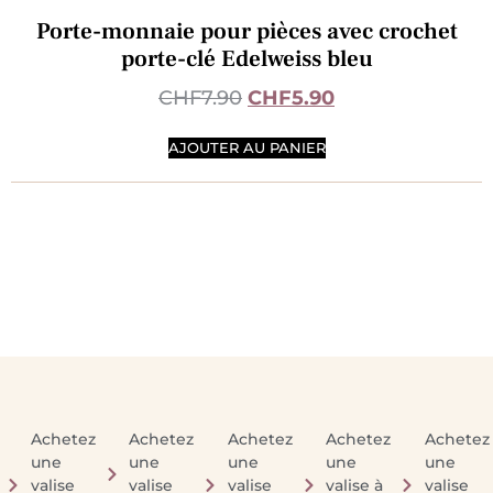
Porte-monnaie pour pièces avec crochet
porte-clé Edelweiss bleu
CHF
7.90
CHF
5.90
AJOUTER AU PANIER
Achetez
Achetez
Achetez
Achetez
Achetez
une
une
une
une
une
valise
valise
valise
valise à
valise