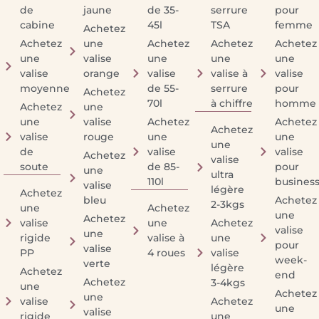
de
jaune
de 35-
serrure
pour
cabine
45l
TSA
femme
Achetez
Achetez
une
Achetez
Achetez
Achetez
une
valise
une
une
une
valise
orange
valise
valise à
valise
moyenne
de 55-
serrure
pour
Achetez
70l
à chiffre
homme
Achetez
une
une
valise
Achetez
Achetez
Achetez
valise
rouge
une
une
une
de
valise
valise
Achetez
valise
soute
de 85-
pour
une
ultra
110l
busines
valise
légère
Achetez
bleu
Achetez
2-3kgs
une
Achetez
une
Achetez
valise
une
Achetez
valise
une
rigide
valise à
une
pour
valise
PP
4 roues
valise
week-
verte
légère
Achetez
end
Achetez
3-4kgs
une
Achetez
une
valise
Achetez
une
valise
rigide
une